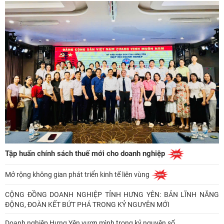
Tập huấn chính sách thuế mới cho doanh nghiệp
Mở rộng không gian phát triển kinh tế liên vùng
CỘNG ĐỒNG DOANH NGHIỆP TỈNH HƯNG YÊN: BẢN LĨNH NĂNG
ĐỘNG, ĐOÀN KẾT BỨT PHÁ TRONG KỶ NGUYÊN MỚI
Doanh nghiệp Hưng Yên vươn mình trong kỷ nguyên số