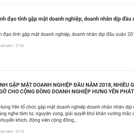
nh đạo tỉnh gặp mặt doanh nghiệp, doanh nhân dịp đầu 
h đạo tỉnh gặp mặt doanh nghiệp, doanh nhân dịp đầu xuân 20
t xem : 2126
ỈNH GẶP MẶT DOANH NGHIỆP ĐẦU NĂM 2018, NHIỀU G
GỠ CHO CỘNG ĐỒNG DOANH NGHIỆP HƯNG YÊN PHÁT
 Hưng Yên tổ chức gặp mặt doanh nghiệp doanh nhân nhân dịp
ng nghe tâm tư, nguyện vọng, giải quyết khó khăn vướng mắc 
khuyến khích, động viên cộng đồng...
t xem : 2115