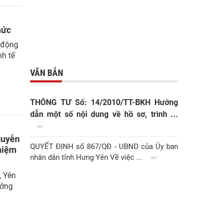
hức
 động
nh tế
VĂN BẢN
THÔNG TƯ Số: 14/2010/TT-BKH Hướng
dẫn một số nội dung về hồ sơ, trình ...
guyễn
QUYẾT ĐỊNH số 867/QĐ - UBND của Ủy ban
 niệm
nhân dân tỉnh Hưng Yên Về việc ...
, Yên
ưởng