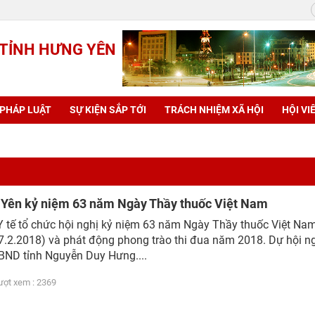
 TỈNH HƯNG YÊN
 PHÁP LUẬT
SỰ KIỆN SẮP TỚI
TRÁCH NHIỆM XÃ HỘI
HỘI VI
 Yên kỷ niệm 63 năm Ngày Thầy thuốc Việt Nam
Y tế tổ chức hội nghị kỷ niệm 63 năm Ngày Thầy thuốc Việt Na
7.2.2018) và phát động phong trào thi đua năm 2018. Dự hội ng
BND tỉnh Nguyễn Duy Hưng....
t xem : 2369