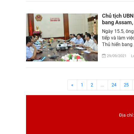
Chủ tịch UBN
bang Assam,
Ngày 15.5, ông
tiếp và làm vi
Thủ hiến bang 
29/09/2021 Lượ
«
1
2
...
24
25
Địa chỉ