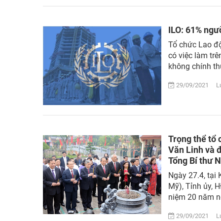
ILO: 61% ngườ
Tổ chức Lao độ
có việc làm trê
không chính thứ
29/09/2021 Lượ
Trọng thể tổ
Văn Linh và đ
Tổng Bí thư 
Ngày 27.4, tại
Mỹ), Tỉnh ủy, 
niệm 20 năm ng
29/09/2021 Lượ