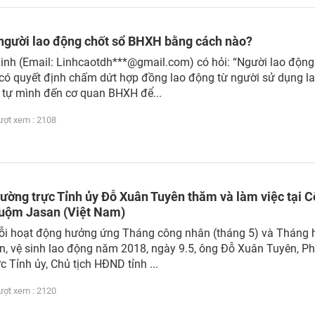
, người lao động chốt sổ BHXH bằng cách nào?
inh (Email: Linhcaotdh***@gmail.com) có hỏi: “Người lao động
 có quyết định chấm dứt hợp đồng lao động từ người sử dụng l
ể tự mình đến cơ quan BHXH để...
t xem : 2108
hường trực Tỉnh ủy Đỗ Xuân Tuyên thăm và làm việc tại C
uộm Jasan (Việt Nam)
ỗi hoạt động hưởng ứng Tháng công nhân (tháng 5) và Tháng 
n, vệ sinh lao động năm 2018, ngày 9.5, ông Đỗ Xuân Tuyên, Ph
 Tỉnh ủy, Chủ tịch HĐND tỉnh ...
t xem : 2120