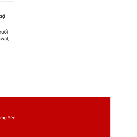
 bộ
buổi
wal,
Hưng Yên