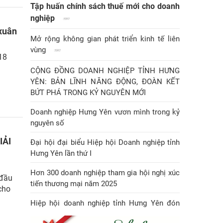
Tập huấn chính sách thuế mới cho doanh
nghiệp
xuân
Mở rộng không gian phát triển kinh tế liên
vùng
18
CỘNG ĐỒNG DOANH NGHIỆP TỈNH HƯNG
YÊN: BẢN LĨNH NĂNG ĐỘNG, ĐOÀN KẾT
BỨT PHÁ TRONG KỶ NGUYÊN MỚI
Doanh nghiệp Hưng Yên vươn mình trong kỷ
nguyên số
IẢI
Đại hội đại biểu Hiệp hội Doanh nghiệp tỉnh
Hưng Yên lần thứ I
Hơn 300 doanh nghiệp tham gia hội nghị xúc
 đầu
tiến thương mại năm 2025
cho
Hiệp hội doanh nghiệp tỉnh Hưng Yên đón
Huân chương Lao động hạng Nhì