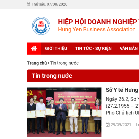
Thứ sáu, 07/08/2026
HIỆP HỘI DOANH NGHIỆP
Hung Yen Business Association
GIỚI THIỆU
TIN TỨC - SỰ KIỆN
VĂN BẢN
Trang chủ
Tin trong nước
Tin trong nước
Sở Y tế Hưng
Ngày 26.2, Sở 
(27.2.1955 – 2
Phó Chủ tịch U
29/09/2021 Lượ