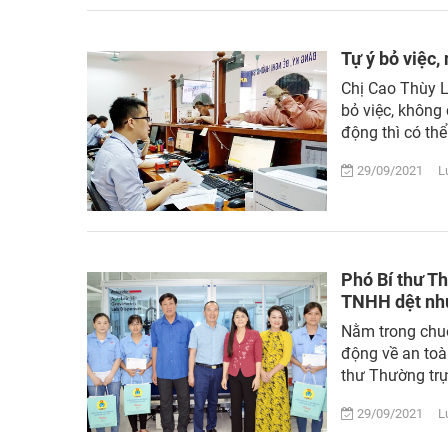
Tự ý bỏ việc
Chị Cao Thùy L
bỏ việc, không
động thì có th
29/09/2021 Lượ
Phó Bí thư T
TNHH dệt nh
Nằm trong chu
động về an toà
thư Thường trực
29/09/2021 Lượ