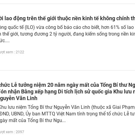
i lao động trên thế giới thuộc nền kinh tế không chính t
ng quốc tế (ILO) vừa công bố báo cáo cho biết, hơn 61% số lao
n thế giới, tương đương 2 tỷ người, đang kiếm sống trong nền ki
c....
t xem : 2122
 chức Lễ tưởng niệm 20 năm ngày mất của Tổng Bí thư N
ón nhận Bằng xếp hạng Di tích lịch sử quốc gia Khu lưu
Nguyễn Văn Linh
 Khu lưu niệm Tổng Bí thư Nguyễn Văn Linh (thuộc xã Giai Phạm
HĐND, UBND, Ủy ban MTTQ Việt Nam tỉnh trọng thể tổ chức Lễ t
ày mất của Tổng Bí thư Ngu...
t xem : 2097