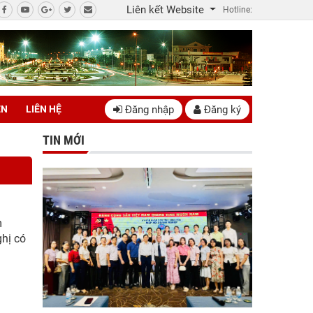
Liên kết Website
Hotline:
Đăng nhập
Đăng ký
ÊN
LIÊN HỆ
TIN MỚI
m
hị có