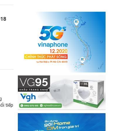
018
g
ổi tiếp