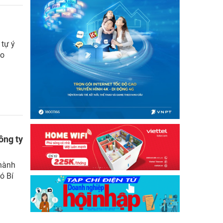
 tự ý
ao
ông ty
hành
ó Bí