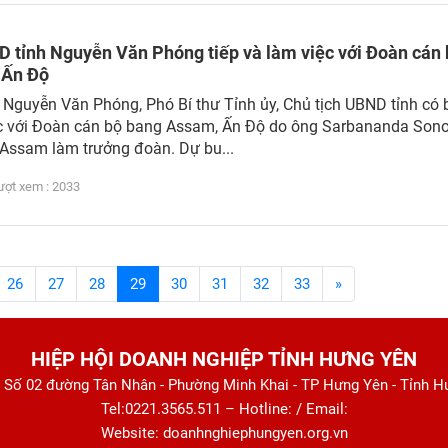
D tỉnh Nguyễn Văn Phóng tiếp và làm việc với Đoàn cán
 Ấn Độ
 Nguyễn Văn Phóng, Phó Bí thư Tỉnh ủy, Chủ tịch UBND tỉnh có 
ệc với Đoàn cán bộ bang Assam, Ấn Độ do ông Sarbananda Sono
Assam làm trưởng đoàn. Dự bu...
t xem : 2033
26
27
28
29
30
31
32
33
»
HIỆP HỘI DOANH NGHIỆP TỈNH HƯNG YÊN
: Số 02 đường Tân Nhân - Phường Minh Khai - TP Hưng Yên - Tỉnh 
Tel:0221.3565.511 – Hotline: / Email:
Website: doanhnghiephungyen.org.vn