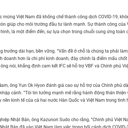
chúc mừng Việt Nam đã khống chế thành công dịch COVID-19, kh
còn giúp cho môi trường đầu tư lành mạnh. Sự thành công của 
hình, là một điểm đến, sự lựa chọn trong chuỗi cung ứng toàn 
ng trưởng dài hạn, bền vững. “Vấn đề ở chỗ là chúng ta phải làm
 doanh hơn là chi phí kinh doanh, đây chính là điểm mấu chốt
 ông nói, khẳng định cam kết IFC sẽ hỗ trợ VBF và Chính phủ Việ
 Nam, ông Yun Ok Hyon đánh giá cao sự hỗ trợ của Chính phủ d
 nhập cảnh. “Tôi tin tưởng mạnh mẽ rằng hành động thân thiện 
y nền kinh tế của cả hai nước Hàn Quốc và Việt Nam trong tình 
hiệp Nhật Bản, ông Kazunori Sudo cho rằng, “Chính phủ Việt 
i Nhật Bản đã vào Việt Nam làm việc trong bối cảnh dịch COVID-