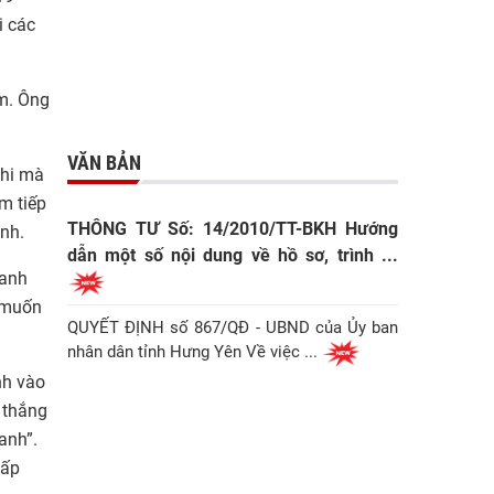
i các
am. Ông
VĂN BẢN
khi mà
m tiếp
THÔNG TƯ Số: 14/2010/TT-BKH Hướng
ính.
dẫn một số nội dung về hồ sơ, trình ...
oanh
g muốn
QUYẾT ĐỊNH số 867/QĐ - UBND của Ủy ban
nhân dân tỉnh Hưng Yên Về việc ...
nh vào
n thắng
anh”.
cấp