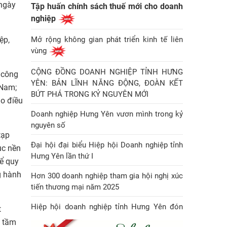
 ngày
Tập huấn chính sách thuế mới cho doanh
nghiệp
ệp,
Mở rộng không gian phát triển kinh tế liên
vùng
CỘNG ĐỒNG DOANH NGHIỆP TỈNH HƯNG
 công
YÊN: BẢN LĨNH NĂNG ĐỘNG, ĐOÀN KẾT
 Nam;
BỨT PHÁ TRONG KỶ NGUYÊN MỚI
o điều
Doanh nghiệp Hưng Yên vươn mình trong kỷ
nguyên số
tạp
Đại hội đại biểu Hiệp hội Doanh nghiệp tỉnh
ục nền
Hưng Yên lần thứ I
kể quy
g hành
Hơn 300 doanh nghiệp tham gia hội nghị xúc
tiến thương mại năm 2025
Hiệp hội doanh nghiệp tỉnh Hưng Yên đón
t
Huân chương Lao động hạng Nhì
n tầm