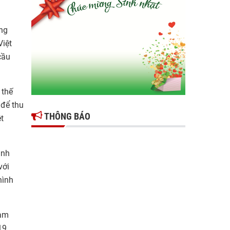
Gợi mở giải pháp để thúc đẩy doanh nghiệp
tỉnh Hưng Yên phát triển
ông
Ông Đỗ Văn Vẻ là Chủ tịch Hiệp hội Doanh
Việt
nghiệp tỉnh Hưng Yên
cầu
Hiệp hội doanh nghiệp tỉnh Hưng Yên: Cập
nhật chính sách thuế mới và phòng ngừa rủi
 thế
ro thuế cho doanh nghiệp
 để thu
THÔNG BÁO
t
ành
với
hình
Nam
19