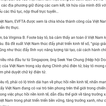
 các địa phương giữ đúng các cam kết, lời hứa của mình đối vớ
 các thủ tục, nộp thuế trực tuyến…
Việt Nam, EVFTA được xem là chìa khóa thành công của Việt N
ễn thị thực.
, bà Virginia B. Foote bày tỏ, bà cảm thấy an toàn ở Việt Nam 
u. Bà đề xuất Việt Nam thúc đẩy phát triển kinh tế số, “giúp giả
 cũng như thúc đẩy lĩnh vực năng lượng tái tạo, cải cách hành ch
iều nhà đầu tư từ Singapore, ông Seek Yee Chung (Hiệp hội D
ực của Việt Nam trong xây dựng Chính phủ điện tử, bày tỏ mon
ớm phê duyệt chữ ký điện tử.
êu rõ, phải có lộ trình dài hạn về phục hồi nền kinh tế, nhấn ma
ấy Việt Nam đang có vai trò tiên phong trên thế giới trong chiế
rong việc phục hồi nền kinh tế, dẫn đầu thế giới về tăng trưởng x
t Nam trong phát triển triển bền vững, tăng trưởng xanh, như 