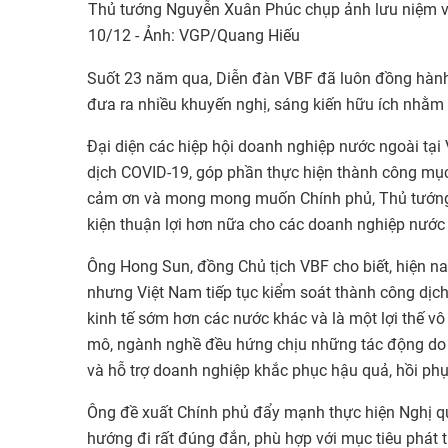
Thủ tướng Nguyễn Xuân Phúc chụp ảnh lưu niệm vớ
10/12 - Ảnh: VGP/Quang Hiếu
Suốt 23 năm qua, Diễn đàn VBF đã luôn đồng hành
đưa ra nhiều khuyến nghị, sáng kiến hữu ích nhằm 
Đại diện các hiệp hội doanh nghiệp nước ngoài tạ
dịch COVID-19, góp phần thực hiện thành công mục
cảm ơn và mong mong muốn Chính phủ, Thủ tướng C
kiện thuận lợi hơn nữa cho các doanh nghiệp nước
Ông Hong Sun, đồng Chủ tịch VBF cho biết, hiện na
nhưng Việt Nam tiếp tục kiểm soát thành công dịc
kinh tế sớm hơn các nước khác và là một lợi thế v
mô, ngành nghề đều hứng chịu những tác động do d
và hỗ trợ doanh nghiệp khắc phục hậu quả, hồi phụ
Ông đề xuất Chính phủ đẩy mạnh thực hiện Nghị quy
hướng đi rất đúng đắn, phù hợp với mục tiêu phát t