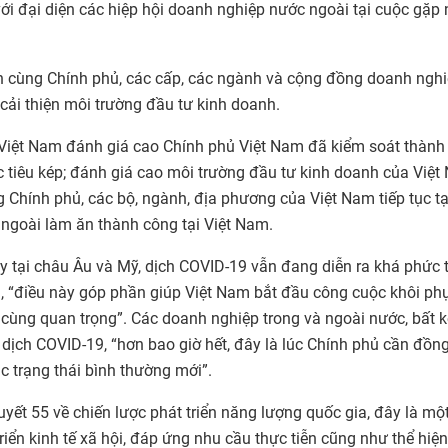
i đại diện các hiệp hội doanh nghiệp nước ngoài tại cuộc gặp
 cùng Chính phủ, các cấp, các ngành và cộng đồng doanh nghi
cải thiện môi trường đầu tư kinh doanh.
i Việt Nam đánh giá cao Chính phủ Việt Nam đã kiểm soát thành
 tiêu kép; đánh giá cao môi trường đầu tư kinh doanh của Việt
hính phủ, các bộ, ngành, địa phương của Việt Nam tiếp tục tạ
 ngoài làm ăn thành công tại Việt Nam.
y tại châu Âu và Mỹ, dịch COVID-19 vẫn đang diễn ra khá phức 
h, “điều này góp phần giúp Việt Nam bắt đầu công cuộc khôi ph
ô cùng quan trọng”. Các doanh nghiệp trong và ngoài nước, bất 
ịch COVID-19, “hơn bao giờ hết, đây là lúc Chính phủ cần đồn
c trạng thái bình thường mới”.
ết 55 về chiến lược phát triển năng lượng quốc gia, đây là mộ
riển kinh tế xã hội, đáp ứng nhu cầu thực tiễn cũng như thể hiệ