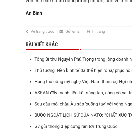
vốn cho các dự án năng lượng tái tạo, bảo vệ môi t
An Bình
Về trang trước
Gửi email
In trang
BÀI VIẾT KHÁC
Tổng Bí thư Nguyễn Phú Trọng trong lòng doanh 
Thủ tướng: Nền kinh tế đã thể hiện rõ sự phục hồi
Hàng thủ công mỹ nghệ Việt Nam tham dự Hội chợ
ASEAN đẩy mạnh liên kết sáng tạo, củng cố vai t
Sau dầu mỏ, châu Âu sắp ‘xuống tay' với vàng Ng
BƯỚC NGOẶT LỊCH SỬ CỦA NATO: "CHẤT XÚC TÁ
G7 gửi thông điệp cứng rắn tới Trung Quốc