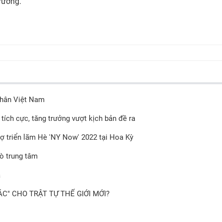
rường.
nhân Việt Nam
 tích cực, tăng trưởng vượt kịch bản đề ra
 triển lãm Hè 'NY Now' 2022 tại Hoa Kỳ
rò trung tâm
a
C" CHO TRẬT TỰ THẾ GIỚI MỚI?