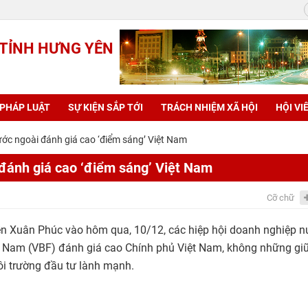
 TỈNH HƯNG YÊN
 PHÁP LUẬT
SỰ KIỆN SẮP TỚI
TRÁCH NHIỆM XÃ HỘI
HỘI VI
ước ngoài đánh giá cao ‘điểm sáng’ Việt Nam
 đánh giá cao ‘điểm sáng’ Việt Nam
Cỡ chữ
ễn Xuân Phúc vào hôm qua, 10/12, các hiệp hội doanh nghiệp 
t Nam (VBF) đánh giá cao Chính phủ Việt Nam, không những gi
ôi trường đầu tư lành mạnh.