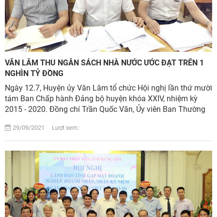
VĂN LÂM THU NGÂN SÁCH NHÀ NƯỚC ƯỚC ĐẠT TRÊN 1
NGHÌN TỶ ĐỒNG
Ngày 12.7, Huyện ủy Văn Lâm tổ chức Hội nghị lần thứ mười
tám Ban Chấp hành Đảng bộ huyện khóa XXIV, nhiệm kỳ
2015 - 2020. Đồng chí Trần Quốc Văn, Ủy viên Ban Thường
vụ Tỉnh ủy, Bí thư Huyện ủy Văn Lâ...
29/09/2021 Lượt xem :