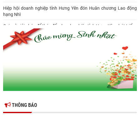
Hiệp hội doanh nghiệp tỉnh Hưng Yên đón Huân chương Lao động
hạng Nhì
Gợi mở giải pháp để thúc đẩy doanh nghiệp tỉnh Hưng Yên phát triển
Ông Đỗ Văn Vẻ là Chủ tịch Hiệp hội Doanh nghiệp tỉnh Hưng Yên
Hiệp hội doanh nghiệp tỉnh Hưng Yên: Cập nhật chính sách thuế mới
và phòng ngừa rủi ro thuế cho doanh nghiệp
THÔNG BÁO