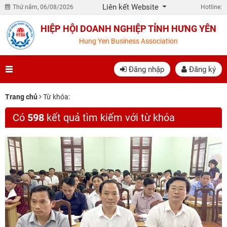
Liên kết Website
Thứ năm, 06/08/2026
Hotline:
HIỆP HỘI DOANH NGHIỆP TỈNH HƯNG YÊN
Hung Yen Business Association
Đăng nhập
Đăng ký
Trang chủ
Từ khóa:
Có
598
kết quả tìm kiếm với từ khóa