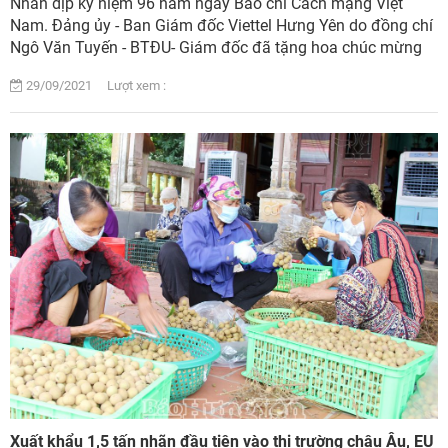
Nhân dịp kỷ niệm 96 năm ngày Báo chí Cách mạng Việt
Nam. Đảng ủy - Ban Giám đốc Viettel Hưng Yên do đồng chí
Ngô Văn Tuyến - BTĐU- Giám đốc đã tặng hoa chúc mừng
các cơ quan Báo chí của trung ương và ...
29/09/2021 Lượt xem :
Xuất khẩu 1,5 tấn nhãn đầu tiên vào thị trường châu Âu, EU