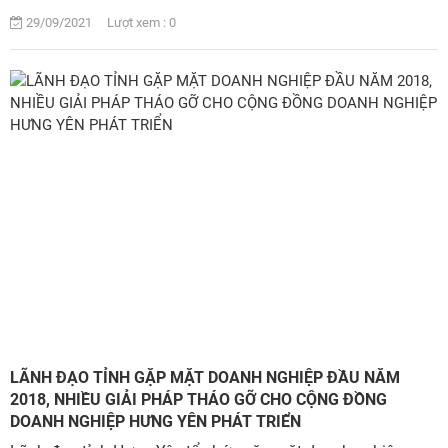
29/09/2021 Lượt xem : 0
LÃNH ĐẠO TỈNH GẶP MẶT DOANH NGHIỆP ĐẦU NĂM
2018, NHIỀU GIẢI PHÁP THÁO GỠ CHO CỘNG ĐỒNG
DOANH NGHIỆP HƯNG YÊN PHÁT TRIỂN