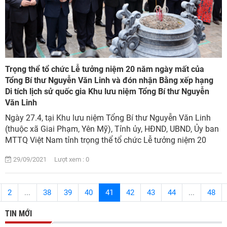
Trọng thể tổ chức Lễ tưởng niệm 20 năm ngày mất của
Tổng Bí thư Nguyễn Văn Linh và đón nhận Bằng xếp hạng
Di tích lịch sử quốc gia Khu lưu niệm Tổng Bí thư Nguyễn
Văn Linh
Ngày 27.4, tại Khu lưu niệm Tổng Bí thư Nguyễn Văn Linh
(thuộc xã Giai Phạm, Yên Mỹ), Tỉnh ủy, HĐND, UBND, Ủy ban
MTTQ Việt Nam tỉnh trọng thể tổ chức Lễ tưởng niệm 20
năm ngày mất của Tổng Bí thư Ngu...
29/09/2021 Lượt xem : 0
2
...
38
39
40
41
42
43
44
...
48
TIN MỚI