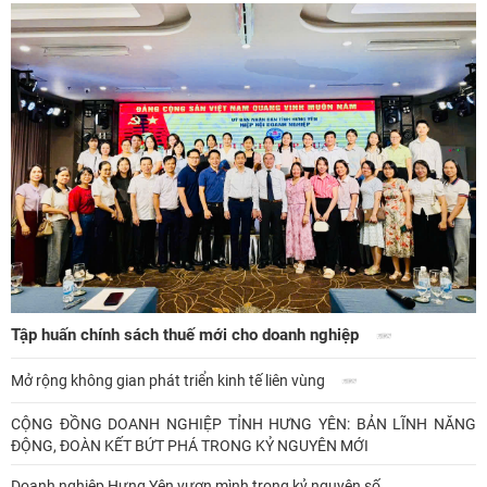
Tập huấn chính sách thuế mới cho doanh nghiệp
Mở rộng không gian phát triển kinh tế liên vùng
CỘNG ĐỒNG DOANH NGHIỆP TỈNH HƯNG YÊN: BẢN LĨNH NĂNG
ĐỘNG, ĐOÀN KẾT BỨT PHÁ TRONG KỶ NGUYÊN MỚI
Doanh nghiệp Hưng Yên vươn mình trong kỷ nguyên số