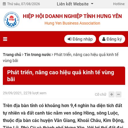
Liên kết Website
Thứ sáu, 07/08/2026
Hotline:
HIỆP HỘI DOANH NGHIỆP TỈNH HƯNG YÊN
Hung Yen Business Association
Đăng nhập
Đăng ký
Trang chủ
Tin trong nước
Phát triển, nâng cao hiệu quả kinh tế
vùng bãi
Phát triển, nâng cao hiệu quả kinh tế vùng
bãi
29/09/2021, 2278 lượt xem
Cỡ chữ
Trên địa bàn tỉnh có khoảng hơn 9,4 nghìn ha diện tích đất
tự nhiên và đất canh tác nằm ven sông Hồng, sông Luộc,
thuộc địa bàn các huyện Văn Giang, Khoái Châu, Kim Động,
Tiên Lữ, Phù Cừ và thành phố Hưng Yên. Với lợi thế đất đai