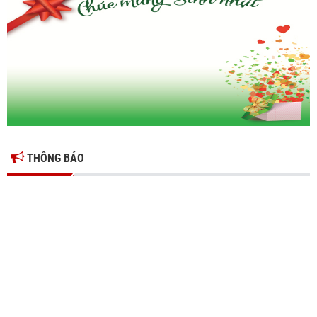
Ông Đỗ Văn Vẻ là Chủ tịch Hiệp hội Doanh nghiệp tỉnh Hưng Yên
Hiệp hội doanh nghiệp tỉnh Hưng Yên: Cập nhật chính sách thuế mới
và phòng ngừa rủi ro thuế cho doanh nghiệp
THÔNG BÁO