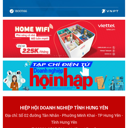
HIỆP HỘI DOANH NGHIỆP TỈNH HƯNG YÊN
Địa chỉ: Số 02 đường Tân Nhân - Phường Minh Khai - TP Hưng Yên -
Tỉnh Hưng Yên