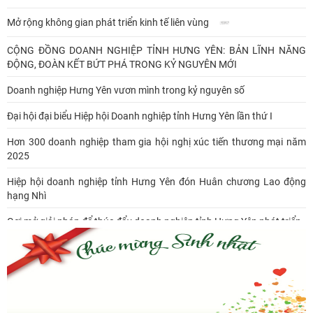
Mở rộng không gian phát triển kinh tế liên vùng
CỘNG ĐỒNG DOANH NGHIỆP TỈNH HƯNG YÊN: BẢN LĨNH NĂNG
ĐỘNG, ĐOÀN KẾT BỨT PHÁ TRONG KỶ NGUYÊN MỚI
Doanh nghiệp Hưng Yên vươn mình trong kỷ nguyên số
Đại hội đại biểu Hiệp hội Doanh nghiệp tỉnh Hưng Yên lần thứ I
Hơn 300 doanh nghiệp tham gia hội nghị xúc tiến thương mại năm
2025
Hiệp hội doanh nghiệp tỉnh Hưng Yên đón Huân chương Lao động
hạng Nhì
Gợi mở giải pháp để thúc đẩy doanh nghiệp tỉnh Hưng Yên phát triển
Ông Đỗ Văn Vẻ là Chủ tịch Hiệp hội Doanh nghiệp tỉnh Hưng Yên
Hiệp hội doanh nghiệp tỉnh Hưng Yên: Cập nhật chính sách thuế mới
và phòng ngừa rủi ro thuế cho doanh nghiệp