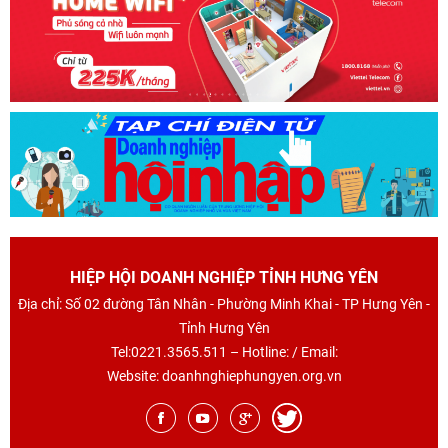
HIỆP HỘI DOANH NGHIỆP TỈNH HƯNG YÊN
Địa chỉ: Số 02 đường Tân Nhân - Phường Minh Khai - TP Hưng Yên -
Tỉnh Hưng Yên
Tel:0221.3565.511 – Hotline: / Email:
Website: doanhnghiephungyen.org.vn