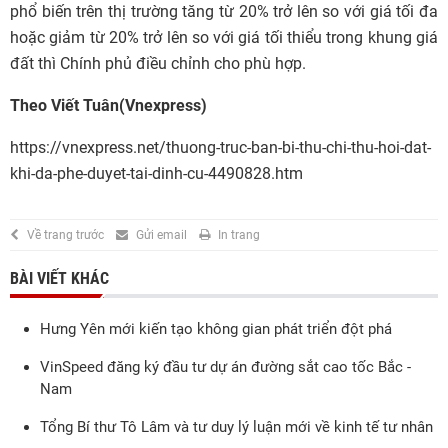
phổ biến trên thị trường tăng từ 20% trở lên so với giá tối đa
hoặc giảm từ 20% trở lên so với giá tối thiểu trong khung giá
đất thì Chính phủ điều chỉnh cho phù hợp.
Theo Viết Tuân(Vnexpress)
https://vnexpress.net/thuong-truc-ban-bi-thu-chi-thu-hoi-dat-
khi-da-phe-duyet-tai-dinh-cu-4490828.htm
Về trang trước
Gửi email
In trang
BÀI VIẾT KHÁC
Hưng Yên mới kiến tạo không gian phát triển đột phá
VinSpeed đăng ký đầu tư dự án đường sắt cao tốc Bắc -
Nam
Tổng Bí thư Tô Lâm và tư duy lý luận mới về kinh tế tư nhân