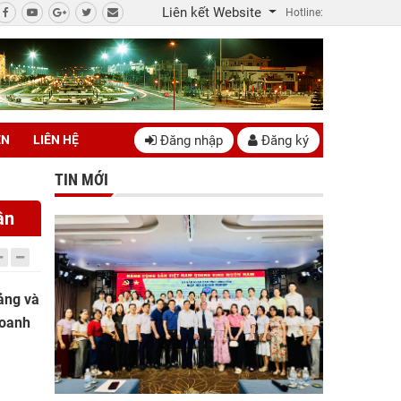
Liên kết Website
Hotline:
Đăng nhập
Đăng ký
ÊN
LIÊN HỆ
TIN MỚI
ân
ảng và
doanh