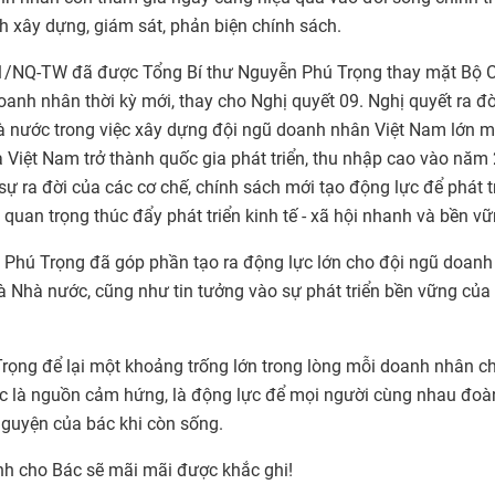
h xây dựng, giám sát, phản biện chính sách.
 41/NQ-TW đã được Tổng Bí thư Nguyễn Phú Trọng thay mặt Bộ 
doanh nhân thời kỳ mới, thay cho Nghị quyết 09. Nghị quyết ra đ
à nước trong việc xây dựng đội ngũ doanh nhân Việt Nam lớn m
Việt Nam trở thành quốc gia phát triển, thu nhập cao vào năm
 sự ra đời của các cơ chế, chính sách mới tạo động lực để phát t
quan trọng thúc đẩy phát triển kinh tế - xã hội nhanh và bền vữ
 Phú Trọng đã góp phần tạo ra động lực lớn cho đội ngũ doanh
à Nhà nước, cũng như tin tưởng vào sự phát triển bền vững của
 Trọng để lại một khoảng trống lớn trong lòng mỗi doanh nhân c
tục là nguồn cảm hứng, là động lực để mọi người cùng nhau đoàn
nguyện của bác khi còn sống.
ành cho Bác sẽ mãi mãi được khắc ghi!