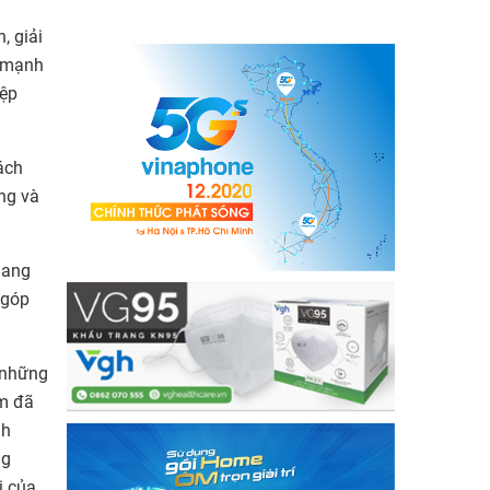
, giải
n mạnh
iệp
ách
ựng và
mang
 góp
 những
am đã
nh
ng
ị của