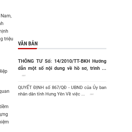
t Nam,
nh
hịnh
g triệu
VĂN BẢN
THÔNG TƯ Số: 14/2010/TT-BKH Hướng
dẫn một số nội dung về hồ sơ, trình ...
Hiệp
QUYẾT ĐỊNH số 867/QĐ - UBND của Ủy ban
 quan
nhân dân tỉnh Hưng Yên Về việc ...
tiềm
dựng
nhiệm