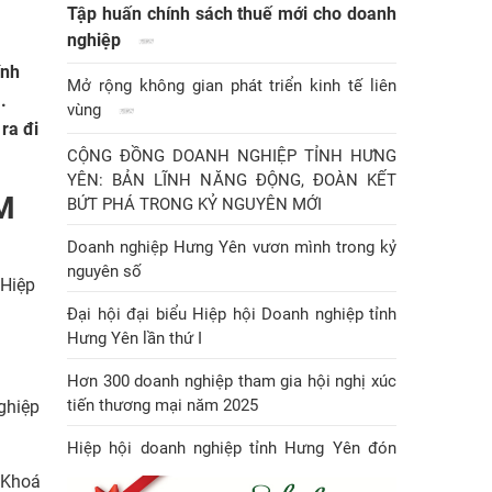
Tập huấn chính sách thuế mới cho doanh
nghiệp
ính
Mở rộng không gian phát triển kinh tế liên
.
vùng
 ra đi
CỘNG ĐỒNG DOANH NGHIỆP TỈNH HƯNG
YÊN: BẢN LĨNH NĂNG ĐỘNG, ĐOÀN KẾT
M
BỨT PHÁ TRONG KỶ NGUYÊN MỚI
Doanh nghiệp Hưng Yên vươn mình trong kỷ
nguyên số
 Hiệp
Đại hội đại biểu Hiệp hội Doanh nghiệp tỉnh
Hưng Yên lần thứ I
Hơn 300 doanh nghiệp tham gia hội nghị xúc
tiến thương mại năm 2025
ghiệp
Hiệp hội doanh nghiệp tỉnh Hưng Yên đón
Huân chương Lao động hạng Nhì
 Khoá