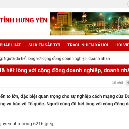
 TỈNH HƯNG YÊN
 PHÁP LUẬT
SỰ KIỆN SẮP TỚI
TRÁCH NHIỆM XÃ HỘI
HỘI VI
g: Người đã hết lòng với cộng đồng doanh nghiệp, doanh nhân
đã hết lòng với cộng đồng doanh nghiệp, doanh nh
Cỡ chữ
ến to lớn, đặc biệt quan trọng cho sự nghiệp cách mạng của Đ
dựng và bảo vệ Tổ quốc. Người cũng đã hết lòng với cộng đồng 