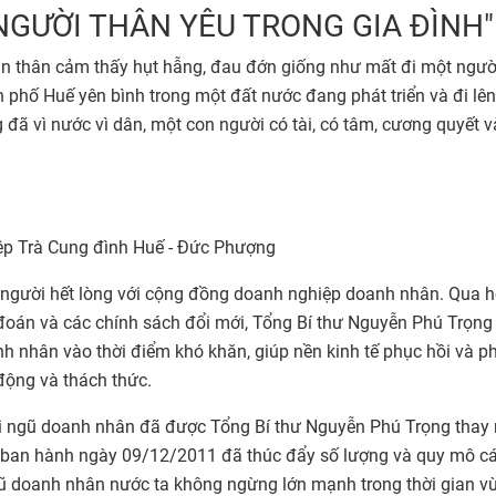
NGƯỜI THÂN YÊU TRONG GIA ĐÌNH"
ản thân cảm thấy hụt hẫng, đau đớn giống như mất đi một ngườ
phố Huế yên bình trong một đất nước đang phát triển và đi lên
g đã vì nước vì dân, một con người có tài, có tâm, cương quyết v
p Trà Cung đình Huế - Đức Phượng
t người hết lòng với cộng đồng doanh nghiệp doanh nhân. Qua h
 đoán và các chính sách đổi mới, Tổng Bí thư Nguyễn Phú Trọng
nh nhân vào thời điểm khó khăn, giúp nền kinh tế phục hồi và p
 động và thách thức.
đội ngũ doanh nhân đã được Tổng Bí thư Nguyễn Phú Trọng thay
W ban hành ngày 09/12/2011 đã thúc đẩy số lượng và quy mô c
gũ doanh nhân nước ta không ngừng lớn mạnh trong thời gian v