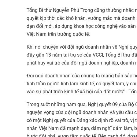
Tổng Bí thư Nguyễn Phú Trọng cũng thường nhắc nh
quyết kịp thời các khó khăn, vướng mắc mà doanh
dạn đổi mới, áp dụng khoa học công nghệ vào sản 
Việt Nam trên trường quốc tế.
Khi nói chuyện với đội ngũ doanh nhân về Nghị q
đây gần 13 năm tại trụ sở của VCCI, Tổng Bí thư đã
phát huy vai trò của đội ngũ doanh nghiệp, doanh 
Đội ngũ doanh nhân của chúng ta mang bản sắc ri
tinh thần người lính làm kinh tế, có quyết tâm, ý c
vào sự phát triển kinh tế xã hội của đất nước” - 
Trong suốt những năm qua, Nghị quyết 09 của Bộ C
nguyện vọng của đội ngũ doanh nhân và yêu cầu củ
có một Nghị quyết của Đảng xác định rõ vai trò, vị
nhân Việt Nam đã mạnh dạn, dám nghĩ dám làm, bi
bước đột phá, vươn tầm quốc tế. Bên cạnh đó, doa