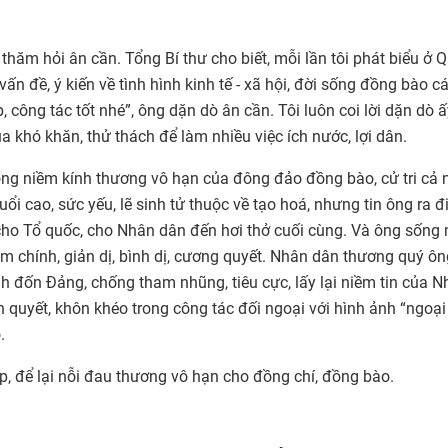
 thăm hỏi ân cần. Tổng Bí thư cho biết, mỗi lần tôi phát biểu ở 
vấn đề, ý kiến về tình hình kinh tế - xã hội, đời sống đồng bào c
 công tác tốt nhé”, ông dặn dò ân cần. Tôi luôn coi lời dặn dò 
 khó khăn, thử thách để làm nhiều việc ích nước, lợi dân.
ong niềm kính thương vô hạn của đông đảo đồng bào, cử tri cả 
uổi cao, sức yếu, lẽ sinh tử thuộc về tạo hoá, nhưng tin ông ra đ
cho Tổ quốc, cho Nhân dân đến hơi thở cuối cùng. Và ông sống
m chính, giản dị, bình dị, cương quyết. Nhân dân thương quý ôn
 đốn Đảng, chống tham nhũng, tiêu cực, lấy lại niềm tin của N
quyết, khôn khéo trong công tác đối ngoại với hình ảnh “ngoại
.
p, để lại nỗi đau thương vô hạn cho đồng chí, đồng bào.