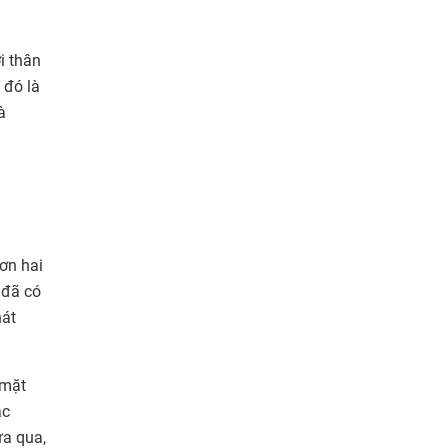
i thân
 đó là
à
ơn hai
 đã có
hát
 mặt
ác
ừa qua,