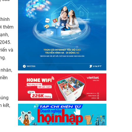
Chính
ời thêm
ạnh,
 2045.
riển và
ng.
 nhân,
 nền
húng
 kết,