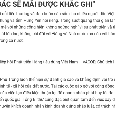
BÁC SẼ MÃI ĐƯỢC KHẮC GHI"
 nỗi tiếc thương và đau buồn sâu sắc cho nhiều người dân Việ
ung và tỉnh Hưng Yên nói riêng. Trong suốt quãng thời gian lã
mẽ với những cống hiến không ngừng nghỉ vì sự phát triển và t
át lớn lao, không chỉ đối với Đảng và Nhà nước mà còn với hàn
rong cả nước.
ệp hội Phát triển Hàng tiêu dùng Việt Nam – VACOD, Chủ tịch 
 Phú Trọng luôn thể hiện sự đánh giá cao và khẳng định vai trò
inh tế - xã hội của đất nước. Tại các cuộc gặp gỡ với cộng đồng
ủa việc tạo điều kiện thuận lợi để doanh nhân phát huy tối đa 
iển quốc gia. Tổng Bí thư cũng đặc biệt quan tâm đến việc xây 
huyến khích doanh nhân kinh doanh đúng pháp luật, có trách 