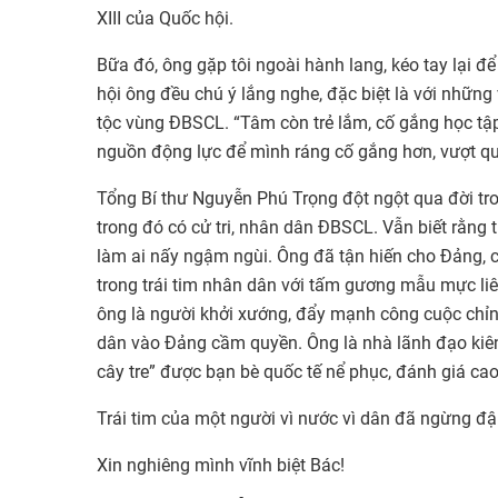
XIII của Quốc hội.
Bữa đó, ông gặp tôi ngoài hành lang, kéo tay lại để
hội ông đều chú ý lắng nghe, đặc biệt là với những 
tộc vùng ĐBSCL. “Tâm còn trẻ lắm, cố gắng học tập,
nguồn động lực để mình ráng cố gắng hơn, vượt qua
Tổng Bí thư Nguyễn Phú Trọng đột ngột qua đời tr
trong đó có cử tri, nhân dân ĐBSCL. Vẫn biết rằng t
làm ai nấy ngậm ngùi. Ông đã tận hiến cho Đảng, 
trong trái tim nhân dân với tấm gương mẫu mực liê
ông là người khởi xướng, đẩy mạnh công cuộc chỉnh
dân vào Đảng cầm quyền. Ông là nhà lãnh đạo kiên 
cây tre” được bạn bè quốc tế nể phục, đánh giá cao
Trái tim của một người vì nước vì dân đã ngừng đậ
Xin nghiêng mình vĩnh biệt Bác!