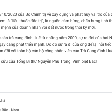
0/2023 của Bộ Chính trị về xây dựng và phát huy vai trò của 
m là “liều thuốc đặc trị”, là nguồn cảm hứng, chấn hưng tinh t
ứ mệnh của doanh nhân với đất nước trong thời kỳ mới.
 sản trà cung đình Huế từ những năm 2000, sự ra đời của hai N
ày càng phát triển mạnh. Do đó sự ra đi của ông để lại nỗi tiếc
òn đối với toàn bộ cán bộ công nhân viên của Trà Cung đình Hu
 cữu của Tổng Bí thư Nguyễn Phú Trọng. Vĩnh biệt Bác!
 phá
c Bắc - Nam