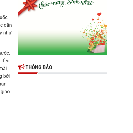
Gợi mở giải pháp để thúc đẩy doanh nghiệp
tỉnh Hưng Yên phát triển
Quốc
Ông Đỗ Văn Vẻ là Chủ tịch Hiệp hội Doanh
ác dân
nghiệp tỉnh Hưng Yên
ấy như
Hiệp hội doanh nghiệp tỉnh Hưng Yên: Cập
nhật chính sách thuế mới và phòng ngừa rủi
nước,
ro thuế cho doanh nghiệp
i đều
THÔNG BÁO
 mãi
g bởi
hân
 giao